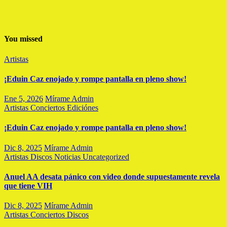
You missed
Artistas
¡Eduin Caz enojado y rompe pantalla en pleno show!
Ene 5, 2026
Mírame Admin
Artistas
Conciertos
Ediciónes
¡Eduin Caz enojado y rompe pantalla en pleno show!
Dic 8, 2025
Mírame Admin
Artistas
Discos
Noticias
Uncategorized
Anuel AA desata pánico con video donde supuestamente revela
que tiene VIH
Dic 8, 2025
Mírame Admin
Artistas
Conciertos
Discos