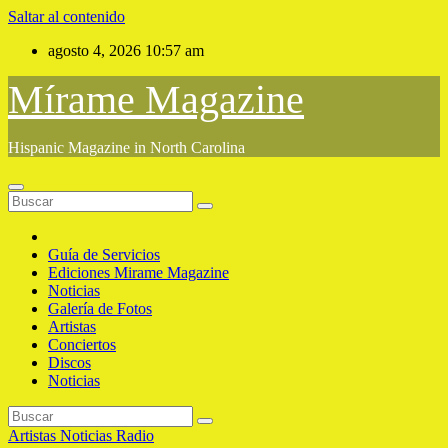
Saltar al contenido
agosto 4, 2026
10:57 am
Mírame Magazine
Hispanic Magazine in North Carolina
Guía de Servicios
Ediciones Mirame Magazine
Noticias
Galería de Fotos
Artistas
Conciertos
Discos
Noticias
Artistas
Noticias
Radio