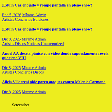
¡Eduin Caz enojado y rompe pantalla en pleno show!
Ene 5, 2026
Mírame Admin
Artistas
Conciertos
Ediciónes
¡Eduin Caz enojado y rompe pantalla en pleno show!
Dic 8, 2025
Mírame Admin
Artistas
Discos
Noticias
Uncategorized
Anuel AA desata pánico con video donde supuestamente revela
que tiene VIH
Dic 8, 2025
Mírame Admin
Artistas
Conciertos
Discos
Alicia Villarreal pide paren ataques contra Melenie Carmona
Dic 8, 2025
Mírame Admin
Screenshot