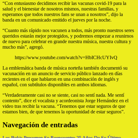
“Con entusiasmo decidimos recibir las vacunas covid-19 para la
salud y el bienestar de nosotros mismos, nuestras familias, y
esperamos que todos nuestros fans se unan a nosotros”, dijo la
banda en un comunicado emitido el jueves por la noche.
“Cuanto más rápido nos vacunen a todos, más pronto nuestros seres
queridos estarán mejor protegidos, y podremos empezar a reunirnos
de nuevo para celebrar en grande nuestra música, nuestra cultura y
mucho más”, agregó.
https://www.youtube.com/watch?v=HbICHcUYIvQ
La emblemática banda de música norteña también documentó su
vacunación en un anuncio de servicio público lanzado en días
recientes en el que hablaron en una combinación de inglés y
español, con subtítulos disponibles en ambos idiomas.
“Verdaderamente casi no se siente, casi no sentí nada. Me sentí
contento”, dice el vocalista y acordeonista Jorge Hernández en el
video tras recibir la vacuna. “Tenemos que estar seguros de que
estamos bien, de que tenemos la oportunidad de estar seguros”.
Navegación de entradas
Los Bukis Presumen Su Reencuentro 25 Años De Su Último